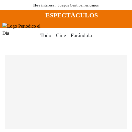
Saltar
Hoy interesa:
Juegos Centroamericanos
al
ESPECTÁCULOS
contenido
Menú
Periodico El Dia Digital
Todo
Cine
Farándula