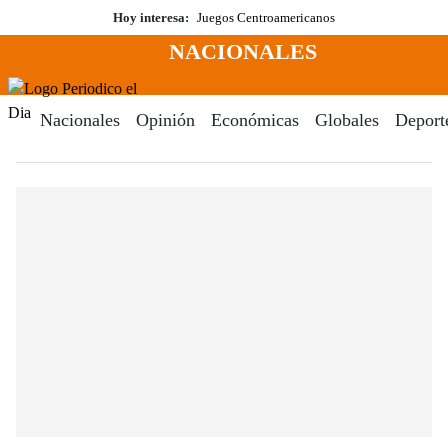
Saltar
Hoy interesa:
Juegos Centroamericanos
al
NACIONALES
contenido
Menú
Periodico El Dia Digital
Nacionales
Opinión
Económicas
Globales
Deport