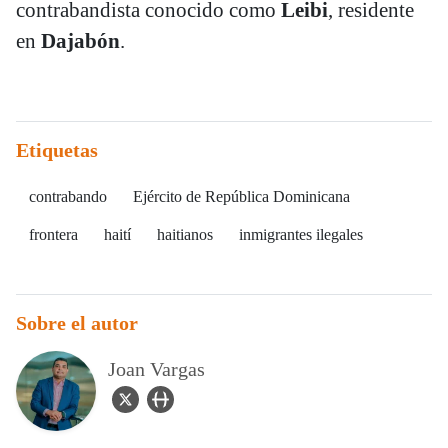
contrabandista conocido como
Leibi
, residente
en
Dajabón
.
Etiquetas
contrabando
Ejército de República Dominicana
frontera
haití
haitianos
inmigrantes ilegales
Sobre el autor
Joan Vargas
twitter Icon
user_url Icon