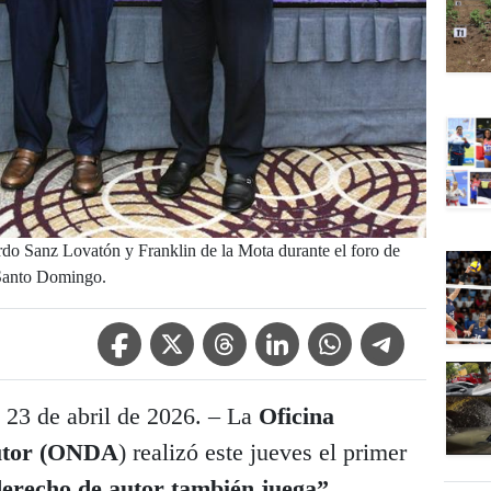
o Sanz Lovatón y Franklin de la Mota durante el foro de
 Santo Domingo.
Facebook Icon
Twitter Icon
Threads Icon
Linkedin Icon
WhatsApp Icon
Telegram Icon
 de abril de 2026. – La
Oficina
Autor (ONDA
) realizó este jueves el primer
derecho de autor también juega”
,