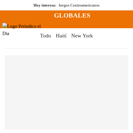
Saltar
Hoy interesa:
Juegos Centroamericanos
al
GLOBALES
contenido
Menú
Periodico El Dia Digital
Todo
Haití
New York