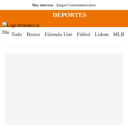
Saltar
Hoy interesa:
Juegos Centroamericanos
al
DEPORTES
contenido
Menú
Periodico El Dia Digital
Todo
Boxeo
Fórmula Uno
Fútbol
Lidom
MLB