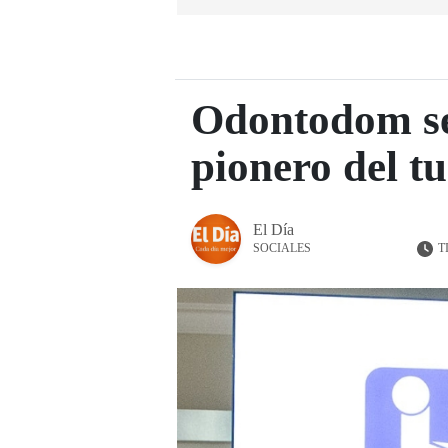
Odontodom se
pionero del t
El Día
T
SOCIALES