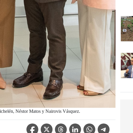
chelén, Néstor Matos y Nairovis Vásquez.
Facebook Icon
Twitter Icon
Threads Icon
Linkedin Icon
WhatsApp Icon
Telegram Icon