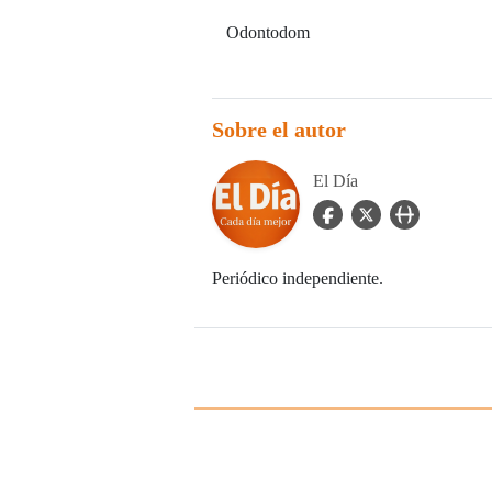
Odontodom
Sobre el autor
El Día
facebook Icon
twitter Icon
user_url Icon
Periódico independiente.