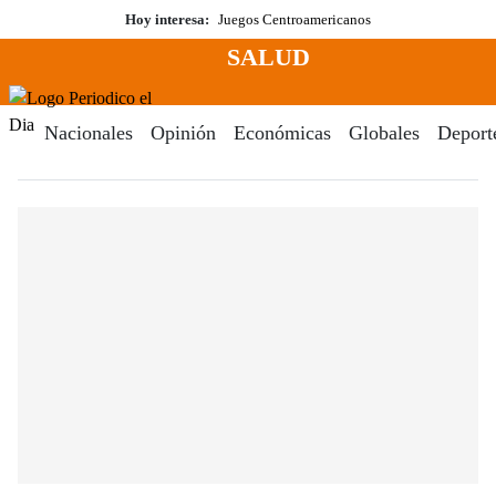
Saltar
Hoy interesa:
Juegos Centroamericanos
al
SALUD
contenido
Menú
Periodico El Dia Digital
Nacionales
Opinión
Económicas
Globales
Deport