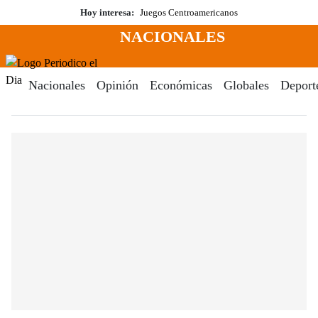
Saltar
Hoy interesa:
Juegos Centroamericanos
al
NACIONALES
contenido
Menú
Periodico El Dia Digital
Nacionales
Opinión
Económicas
Globales
Deport