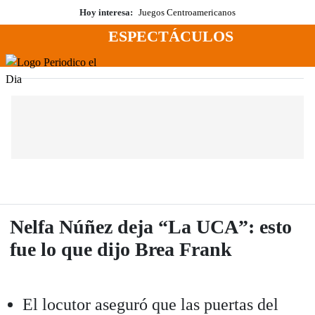
Saltar
Hoy interesa:
Juegos Centroamericanos
al
ESPECTÁCULOS
contenido
Menú
Periodico El Dia Digital
Nelfa Núñez deja “La UCA”: esto
fue lo que dijo Brea Frank
El locutor aseguró que las puertas del