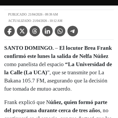
PUBLICADO: 21/04/2026 - 09:39 AM
ACTUALIZADO: 21/04/2026 - 10:12 AM
Facebook Icon
Twitter Icon
Threads Icon
Linkedin Icon
WhatsApp Icon
Telegram Icon
SANTO DOMINGO.
–
El locutor Brea Frank
confirmó este lunes la salida de Nelfa Núñez
como panelista del espacio
“La Universidad de
la Calle (La UCA)
”, que se transmite por La
Bakana 105.7 FM, asegurando que la decisión
fue tomada de mutuo acuerdo.
Frank explicó que N
úñez, quien formó parte
del programa durante cerca de tres años
, no