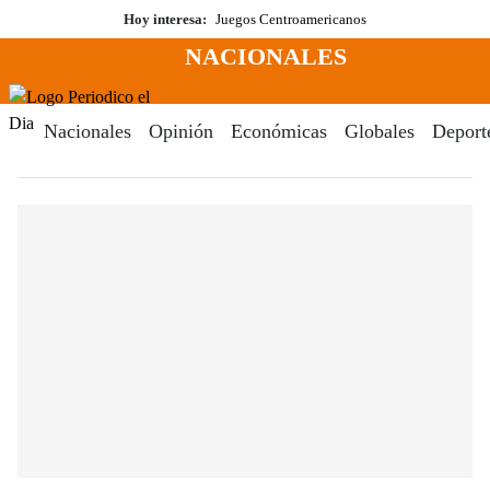
Saltar
Hoy interesa:
Juegos Centroamericanos
al
NACIONALES
contenido
Menú
Periodico El Dia Digital
Nacionales
Opinión
Económicas
Globales
Deport