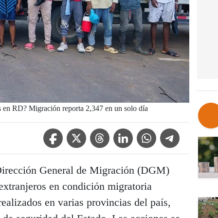
s en RD? Migración reporta 2,347 en un solo día
Facebook Icon
Twitter Icon
Threads Icon
Linkedin Icon
WhatsApp Icon
Telegram Icon
irección General de Migración (DGM)
extranjeros en condición migratoria
realizados en varias provincias del país,