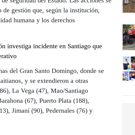
 de seguridad del Estado. Las acciones se
 de gestión que, según la institución,
gnidad humana y los derechos
n investiga incidente en Santiago que
erativo
onas del Gran Santo Domingo, donde se
itianos, y se extendieron a otras
86), La Vega (47), Mao/Santiago
arahona (67), Puerto Plata (188),
13), Jimaní (90), Pedernales (76) y