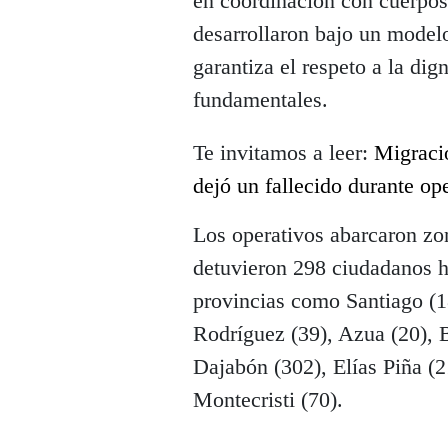
en coordinación con cuerpos
desarrollaron bajo un modelo
garantiza el respeto a la di
fundamentales.
Te invitamos a leer:
Migració
dejó un fallecido durante op
Los operativos abarcaron z
detuvieron 298 ciudadanos ha
provincias como Santiago (1
Rodríguez (39), Azua (20), B
Dajabón (302), Elías Piña (2
Montecristi (70).