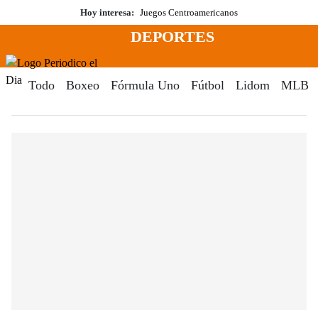
Saltar
Hoy interesa:
Juegos Centroamericanos
al
DEPORTES
contenido
Menú
Periodico El Dia Digital
Todo
Boxeo
Fórmula Uno
Fútbol
Lidom
MLB