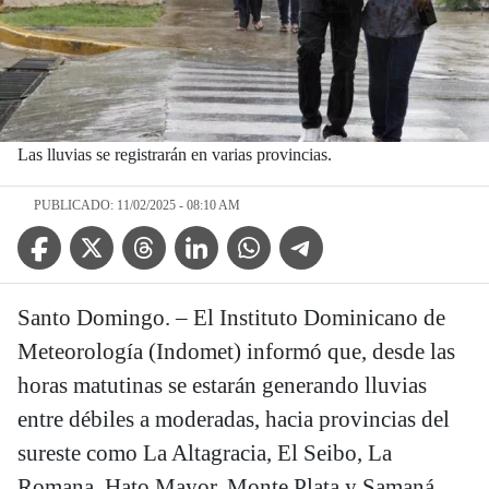
Las lluvias se registrarán en varias provincias.
PUBLICADO: 11/02/2025 - 08:10 AM
Facebook Icon
Twitter Icon
Threads Icon
Linkedin Icon
WhatsApp Icon
Telegram Icon
Santo Domingo. – El Instituto Dominicano de
Meteorología (Indomet) informó que, desde las
horas matutinas se estarán generando lluvias
entre débiles a moderadas, hacia provincias del
sureste como La Altagracia, El Seibo, La
Romana, Hato Mayor, Monte Plata y Samaná,