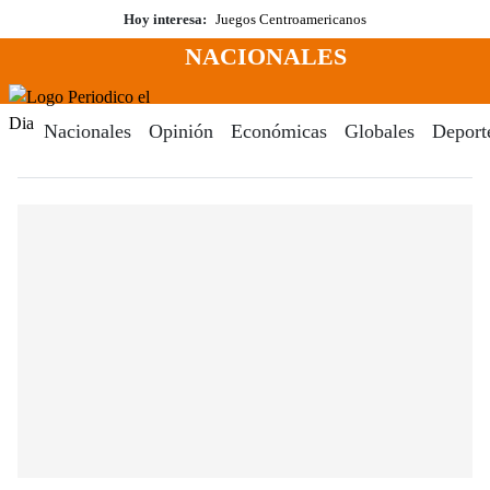
Saltar
Hoy interesa:
Juegos Centroamericanos
al
NACIONALES
contenido
Menú
Periodico El Dia Digital
Nacionales
Opinión
Económicas
Globales
Deport