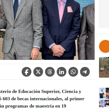
Facebook Icon
Twitter Icon
Threads Icon
Linkedin Icon
WhatsApp Icon
Telegram Icon
sterio de Educación Superior, Ciencia y
603 de becas internacionales,
al primer
rán programas de
maestría en 19