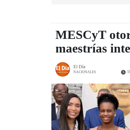
MESCyT otorg
maestrías int
El Día
T
NACIONALES