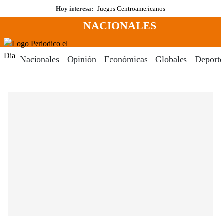
Saltar
Hoy interesa:
Juegos Centroamericanos
al
NACIONALES
contenido
Menú
Periodico El Dia Digital
Nacionales
Opinión
Económicas
Globales
Deport