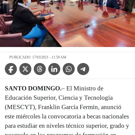
PUBLICADO: 17/03/2021 - 11:59 AM
Facebook Icon
Twitter Icon
Threads Icon
Linkedin Icon
WhatsApp Icon
Telegram Icon
SANTO DOMINGO.
– El Ministro de
Educación Superior, Ciencia y Tecnología
(MESCYT), Franklin García Fermín, anunció
este miércoles la convocatoria a becas nacionales
para estudiar en niveles técnico superior, grado y
posgrado en los programas de formación en