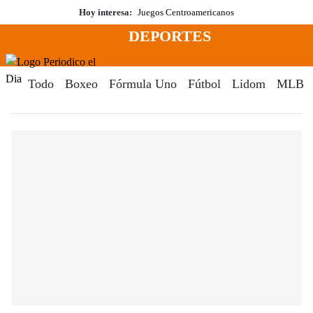
Saltar
Hoy interesa:
Juegos Centroamericanos
al
DEPORTES
contenido
Menú
Periodico El Dia Digital
Todo
Boxeo
Fórmula Uno
Fútbol
Lidom
MLB