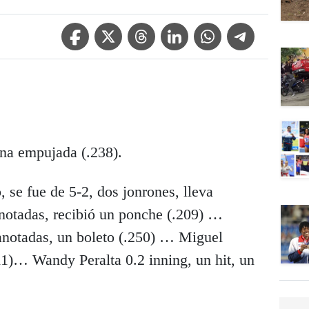
Facebook Icon
Twitter Icon
Threads Icon
Linkedin Icon
WhatsApp Icon
Telegram Icon
una empujada (.238).
e fue de 5-2, dos jonrones, lleva
anotadas, recibió un ponche (.209) …
 anotadas, un boleto (.250) … Miguel
11)… Wandy Peralta 0.2 inning, un hit, un