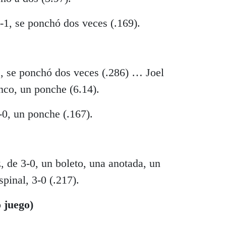
-1, se ponchó dos veces (.169).
1, se ponchó dos veces (.286) … Joel
nco, un ponche (6.14).
-0, un ponche (.167).
 de 3-0, un boleto, una anotada, un
pinal, 3-0 (.217).
 juego)