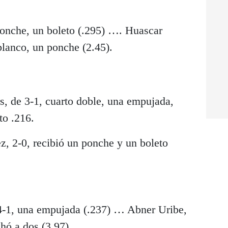
ponche, un boleto (.295) …. Huascar
blanco, un ponche (2.45).
s, de 3-1, cuarto doble, una empujada,
to .216.
z, 2-0, recibió un ponche y un boleto
4-1, una empujada (.237) … Abner Uribe,
hó a dos (3.97).