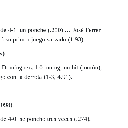
 de 4-1, un ponche (.250) … José Ferrer,
tó su primer juego salvado (1.93).
s)
y Domínguez
,
1.0 inning, un hit (jonrón),
gó con la derrota (1-3, 4.91).
.098).
 de 4-0, se ponchó tres veces (.274).