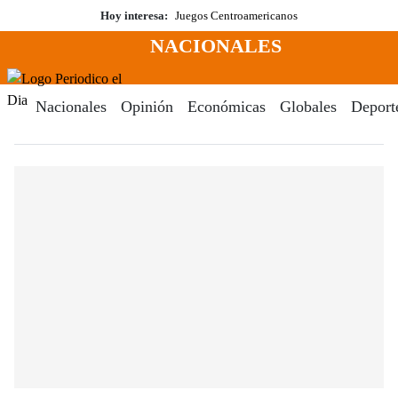
Saltar
Hoy interesa:
Juegos Centroamericanos
al
NACIONALES
contenido
Menú
Periodico El Dia Digital
Nacionales
Opinión
Económicas
Globales
Deport