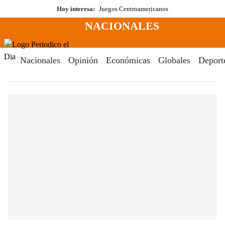
Saltar
Hoy interesa:
Juegos Centroamericanos
al
NACIONALES
contenido
Menú
Periodico El Dia Digital
Nacionales
Opinión
Económicas
Globales
Deport