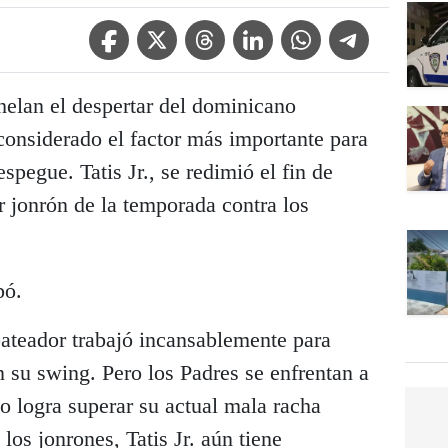
Facebook Icon
Twitter Icon
Threads Icon
Linkedin Icon
WhatsApp Icon
Telegram Icon
elan el despertar del dominicano
 considerado el factor más importante para
spegue. Tatis Jr., se redimió el fin de
 jonrón de la temporada contra los
pó.
bateador trabajó incansablemente para
 su swing. Pero los Padres se enfrentan a
 no logra superar su actual mala racha
los jonrones, Tatis Jr. aún tiene