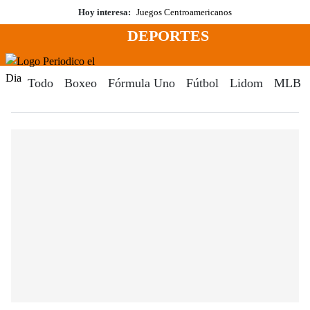
Saltar
Hoy interesa:
Juegos Centroamericanos
al
DEPORTES
contenido
Menú
Periodico El Dia Digital
Todo
Boxeo
Fórmula Uno
Fútbol
Lidom
MLB