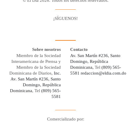
© El Día 2026. Todos los derechos reservados.
¡SÍGUENOS!
Facebook
Youtube
Twitter X
Instagram
Whatsapp
Sobre nosotros
Contacto
Miembro de la Sociedad
Av. San Martín #236, Santo
Interamericana de Prensa y
Domingo, República
Miembro de la Sociedad
Dominicana,
Tel
(809) 565-
Dominicana de Diarios,
Inc.
5581
redaccion@eldia.com.do
Av. San Martín #236, Santo
Domingo, República
Dominicana
, Tel
(809) 565-
5581
Comercializado por:
Digo Network