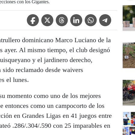
cciones con los Gigantes.
Facebook Icon
Twitter Icon
Threads Icon
Linkedin Icon
WhatsApp Icon
Telegram Icon
atrullero dominicano Marco Luciano de la
tas ayer. Al mismo tiempo, el club designó
uisqueyano y el jardinero derecho,
a sido reclamado desde waivers
s el lunes.
 su momento como uno de los mejores
ese entonces como un campocorto de los
cción en Grandes Ligas en 41 juegos entre
bateó .286/.304/.590 con 25 imparables en