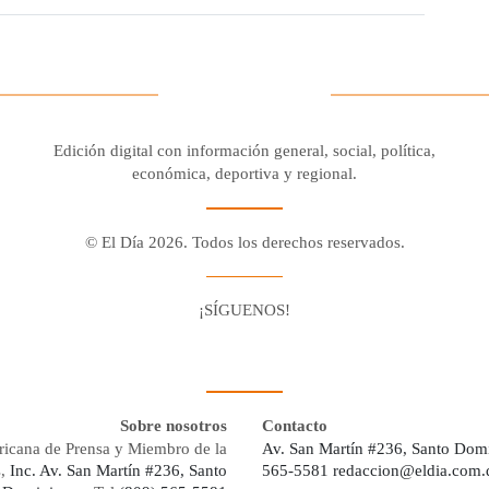
Edición digital con información general, social, política,
económica, deportiva y regional.
© El Día 2026. Todos los derechos reservados.
¡SÍGUENOS!
Facebook
Youtube
Twitter X
Instagram
Whatsapp
Sobre nosotros
Contacto
ricana de Prensa y Miembro de la
Av. San Martín #236, Santo Dom
s,
Inc. Av. San Martín #236, Santo
565-5581
redaccion@eldia.com.