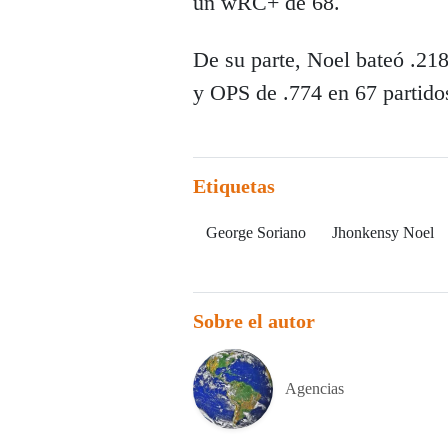
un wRC+ de 68.
De su parte, Noel bateó .21
y OPS de .774 en 67 partido
Etiquetas
George Soriano
Jhonkensy Noel
Sobre el autor
Agencias