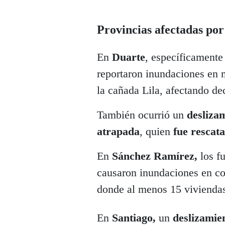
Provincias afectadas por 
En
Duarte
, específicament
reportaron inundaciones en 
la cañada Lila, afectando de
También ocurrió un
desliza
atrapada
, quien
fue rescat
En
Sánchez Ramírez,
los f
causaron inundaciones en c
donde al menos 15 viviendas
En
Santiago,
un
deslizamien