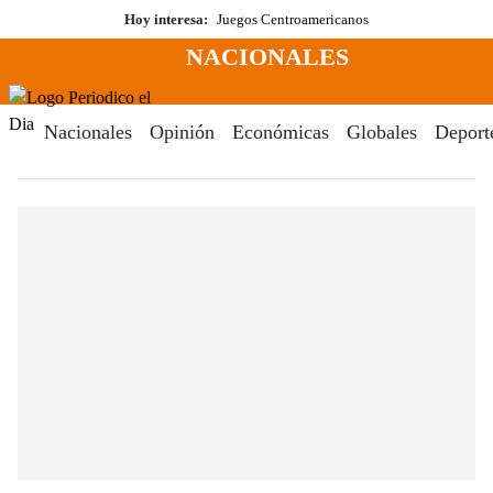
Saltar
Hoy interesa:
Juegos Centroamericanos
al
NACIONALES
contenido
Menú
Periodico El Dia Digital
Nacionales
Opinión
Económicas
Globales
Deport