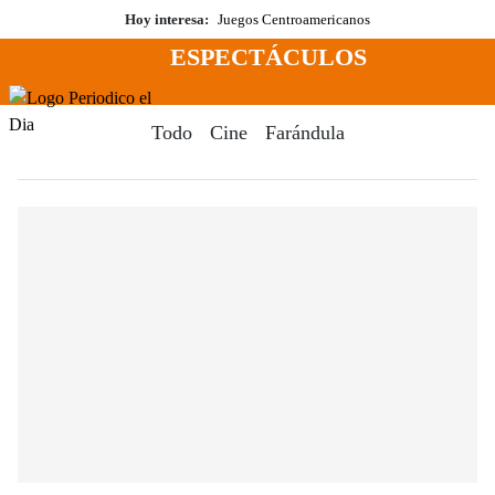
Saltar
Hoy interesa:
Juegos Centroamericanos
al
ESPECTÁCULOS
contenido
Menú
Periodico El Dia Digital
Todo
Cine
Farándula