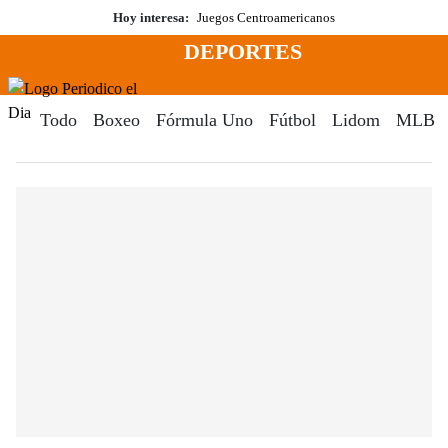
Saltar
Hoy interesa:
Juegos Centroamericanos
al
DEPORTES
contenido
Menú
Periodico El Dia Digital
Todo
Boxeo
Fórmula Uno
Fútbol
Lidom
MLB