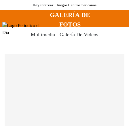
Saltar
Hoy interesa:
Juegos Centroamericanos
al
GALERÍA DE
contenido
Menú
FOTOS
Periodico El Dia Digital
Multimedia
Galería De Videos