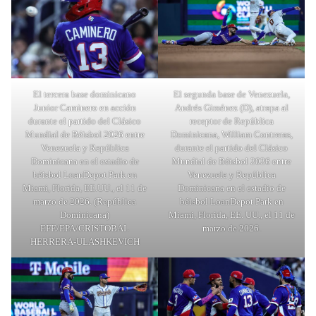
El tercera base dominicano
El segunda base de Venezuela,
Junior Caminero en acción
Andrés Giménez (D), atrapa al
durante el partido del Clásico
receptor de República
Mundial de Béisbol 2026 entre
Dominicana, William Contreras,
Venezuela y República
durante el partido del Clásico
Dominicana en el estadio de
Mundial de Béisbol 2026 entre
béisbol LoanDepot Park en
Venezuela y República
Miami, Florida, EE.UU., el 11 de
Dominicana en el estadio de
marzo de 2026. (República
béisbol LoanDepot Park en
Dominicana)
Miami, Florida, EE. UU., el 11 de
EFE/EPA/CRISTOBAL
marzo de 2026.
HERRERA-ULASHKEVICH