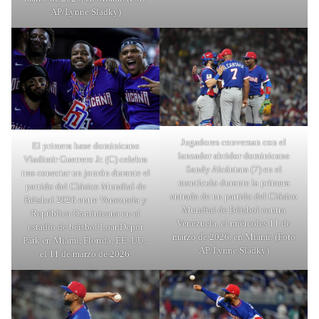
AP/Lynne Sladky)
Jugadores conversan con el
El primera base dominicano
lanzador abridor dominicano
Vladimir Guerrero Jr. (C) celebra
Sandy Alcántara (7) en el
tras conectar un jonrón durante el
montículo durante la primera
partido del Clásico Mundial de
entrada de un partido del Clásico
Béisbol 2026 entre Venezuela y
Mundial de Béisbol contra
República Dominicana en el
Venezuela, el miércoles 11 de
estadio de béisbol LoanDepot
marzo de 2026, en Miami. (Foto
Park en Miami, Florida, EE. UU.,
AP/Lynne Sladky)
el 11 de marzo de 2026.