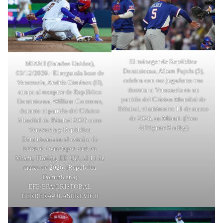
El mánager de República
MIAMI (Estados Unidos),
Dominicana, Albert Pujols (5),
03/12/2026.- El segunda base de
celebra con sus jugadores tras
Venezuela, Andrés Giménez (D),
derrotar a Venezuela en un
atrapa al receptor de República
partido del Clásico Mundial de
Dominicana, William Contreras,
Béisbol, el miércoles 11 de marzo
durante el partido del Clásico
de 2026, en Miami. (Foto
Mundial de Béisbol 2026 entre
AP/Lynne Sladky)
Venezuela y República
Dominicana en el estadio de
béisbol LoanDepot Park en
Miami, Florida, EE. UU., el 11 de
marzo de 2026. (República
Dominicana)
EFE/EPA/CRISTOBAL
HERRERA-ULASHKEVICH