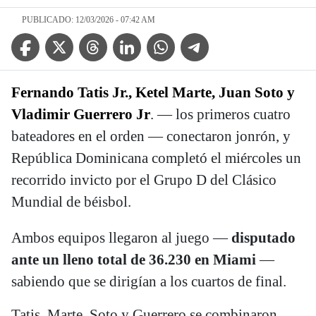
PUBLICADO: 12/03/2026 - 07:42 AM
Facebook Icon
Twitter Icon
Threads Icon
Linkedin Icon
WhatsApp Icon
Telegram Icon
Fernando Tatis Jr., Ketel Marte, Juan Soto y
Vladimir Guerrero Jr
. — los primeros cuatro
bateadores en el orden — conectaron jonrón, y
República Dominicana completó el miércoles un
recorrido invicto por el Grupo D del Clásico
Mundial de béisbol.
Ambos equipos llegaron al juego —
disputado
ante un lleno total de 36.230 en Miami
—
sabiendo que se dirigían a los cuartos de final.
Tatis, Marte, Soto y Guerrero se combinaron