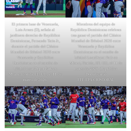
El primera base de Venezuela,
Miembros del equipo de
Luis Arraez (D), señala al
República Dominicana celebran
jardinero derecho de República
tras ganar el partido del Clásico
Dominicana, Fernando Tatis Jr.,
Mundial de Béisbol 2026 entre
durante el partido del Clásico
Venezuela y República
Mundial de Béisbol 2026 entre
Dominicana en el estadio de
Venezuela y República
béisbol LoanDepot Park en
Dominicana en el estadio de
Miami, Florida, EE. UU., el 11 de
béisbol LoanDepot Park en
marzo de 2026. (República
Miami, Florida, EE. UU., el 11 de
Dominicana)
marzo de 2026.
EFE/EPA/CRISTOBAL