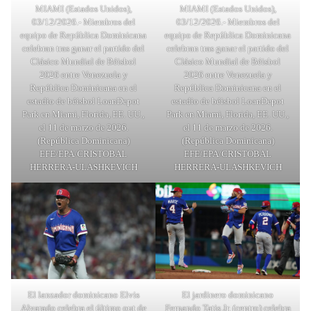
MIAMI (Estados Unidos),
MIAMI (Estados Unidos),
03/12/2026.- Miembros del
03/12/2026.- Miembros del
equipo de República Dominicana
equipo de República Dominicana
celebran tras ganar el partido del
celebran tras ganar el partido del
Clásico Mundial de Béisbol
Clásico Mundial de Béisbol
2026 entre Venezuela y
2026 entre Venezuela y
República Dominicana en el
República Dominicana en el
estadio de béisbol LoanDepot
estadio de béisbol LoanDepot
Park en Miami, Florida, EE. UU.,
Park en Miami, Florida, EE. UU.,
el 11 de marzo de 2026.
el 11 de marzo de 2026.
(República Dominicana)
(República Dominicana)
EFE/EPA/CRISTOBAL
EFE/EPA/CRISTOBAL
HERRERA-ULASHKEVICH
HERRERA-ULASHKEVICH
El lanzador dominicano Elvis
El jardinero dominicano
Alvarado celebra el último out de
Fernando Tatis Jr. (centro) celebra