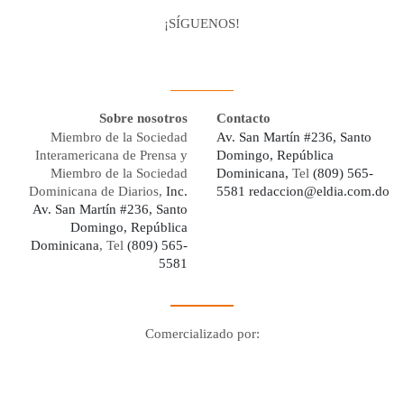
¡SÍGUENOS!
Facebook
Youtube
Twitter X
Instagram
Whatsapp
Sobre nosotros
Contacto
Miembro de la Sociedad
Av. San Martín #236, Santo
Interamericana de Prensa y
Domingo, República
Miembro de la Sociedad
Dominicana,
Tel
(809) 565-
Dominicana de Diarios,
Inc.
5581
redaccion@eldia.com.do
Av. San Martín #236, Santo
Domingo, República
Dominicana
, Tel
(809) 565-
5581
Comercializado por:
Digo Network