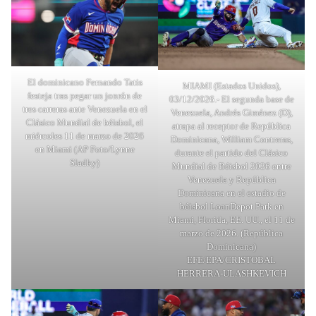
El dominicano Fernando Tatis
MIAMI (Estados Unidos),
festeja tras pegar un jonrón de
03/12/2026.- El segunda base de
tres carreras ante Venezuela en el
Venezuela, Andrés Giménez (D),
Clásico Mundial de béisbol, el
atrapa al receptor de República
miércoles 11 de marzo de 2026
Dominicana, William Contreras,
en Miami (AP Foto/Lynne
durante el partido del Clásico
Sladky)
Mundial de Béisbol 2026 entre
Venezuela y República
Dominicana en el estadio de
béisbol LoanDepot Park en
Miami, Florida, EE. UU., el 11 de
marzo de 2026. (República
Dominicana)
EFE/EPA/CRISTOBAL
HERRERA-ULASHKEVICH