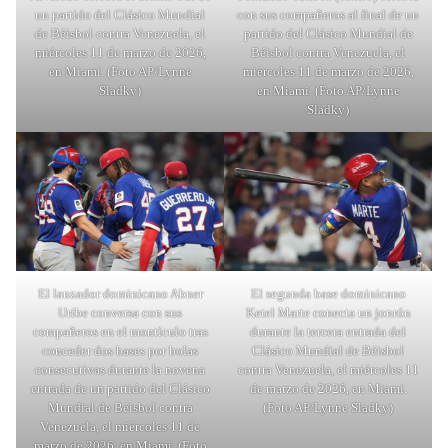
un partido del Clásico Mundial
con sus compañeros al final de un
de Béisbol contra Venezuela, el
partido del Clásico Mundial de
miércoles 11 de marzo de 2026,
Béisbol contra Venezuela, el
en Miami. (Foto AP/Lynne
miércoles 11 de marzo de 2026,
Sladky)
en Miami. (Foto AP/Lynne
Sladky)
El lanzador dominicano Abner
El segunda base dominicano
Uribe conversa con sus
Ketel Marte conecta un jonrón
compañeros en el montículo tras
durante la tercera entrada del
conceder dos bases por bolas
Clásico Mundial de Béisbol
consecutivas durante la novena
contra Venezuela, el miércoles 11
entrada de un partido del Clásico
de marzo de 2026, en Miami.
Mundial de Béisbol contra
(Foto AP/Lynne Sladky)
Venezuela, el miércoles 11 de
marzo de 2026, en Miami. (Foto