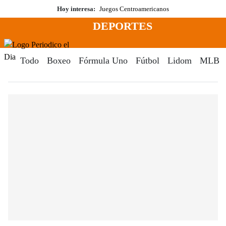
Saltar
Hoy interesa:
Juegos Centroamericanos
al
DEPORTES
contenido
Menú
Periodico El Dia Digital
Todo
Boxeo
Fórmula Uno
Fútbol
Lidom
MLB