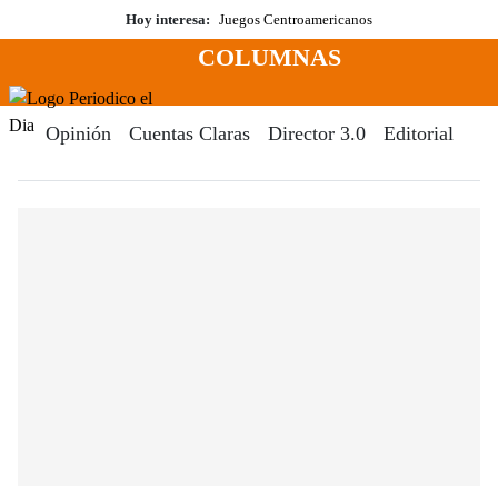
Saltar
Hoy interesa:
Juegos Centroamericanos
al
COLUMNAS
contenido
Menú
Periodico El Dia Digital
Opinión
Cuentas Claras
Director 3.0
Editorial