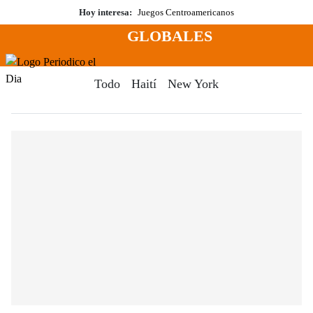
Saltar
Hoy interesa:
Juegos Centroamericanos
al
GLOBALES
contenido
Menú
Periodico El Dia Digital
Todo
Haití
New York