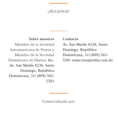
¡SÍGUENOS!
Facebook
Youtube
Twitter X
Instagram
Whatsapp
Sobre nosotros
Contacto
Miembro de la Sociedad
Av. San Martín #236, Santo
Interamericana de Prensa y
Domingo, República
Miembro de la Sociedad
Dominicana,
Tel
(809) 565-
Dominicana de Diarios,
Inc.
5581
redaccion@eldia.com.do
Av. San Martín #236, Santo
Domingo, República
Dominicana
, Tel
(809) 565-
5581
Comercializado por:
Digo Network