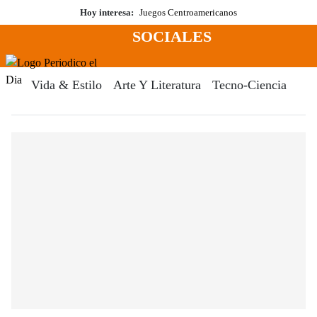
Saltar
Hoy interesa:
Juegos Centroamericanos
al
SOCIALES
contenido
Menú
Periodico El Dia Digital
Vida & Estilo
Arte Y Literatura
Tecno-Ciencia