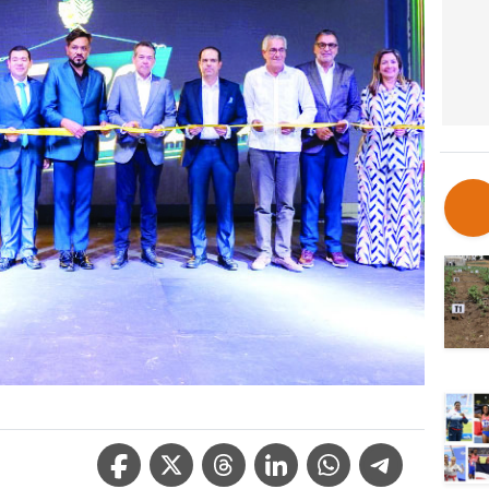
Facebook Icon
Twitter Icon
Threads Icon
Linkedin Icon
WhatsApp Icon
Telegram Icon