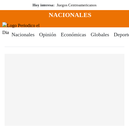
Saltar
Hoy interesa:
Juegos Centroamericanos
al
NACIONALES
contenido
Menú
Periodico El Dia Digital
Nacionales
Opinión
Económicas
Globales
Deport