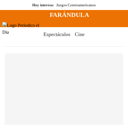
Saltar
Hoy interesa:
Juegos Centroamericanos
al
FARÁNDULA
contenido
Menú
Periodico El Dia Digital
Espectáculos
Cine