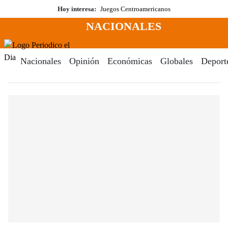
Saltar
Hoy interesa:
Juegos Centroamericanos
al
NACIONALES
contenido
Menú
Periodico El Dia Digital
Nacionales
Opinión
Económicas
Globales
Deport