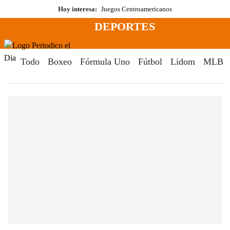
Saltar
Hoy interesa:
Juegos Centroamericanos
al
DEPORTES
contenido
Menú
Periodico El Dia Digital
Todo
Boxeo
Fórmula Uno
Fútbol
Lidom
MLB