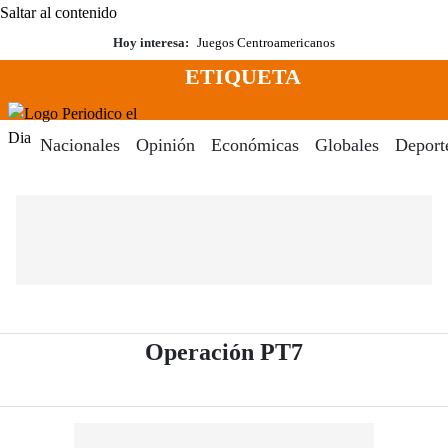
Saltar al contenido
Hoy interesa:
Juegos Centroamericanos
ETIQUETA
Menú
Periodico El Dia Digital
Nacionales
Opinión
Económicas
Globales
Deport
- Periódico El
Operación PT7