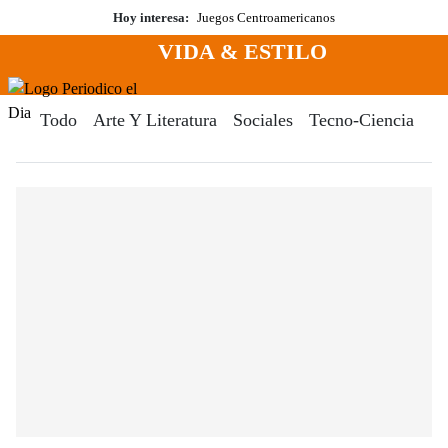
Saltar
Hoy interesa:
Juegos Centroamericanos
al
VIDA & ESTILO
contenido
Menú
Periodico El Dia Digital
Todo
Arte Y Literatura
Sociales
Tecno-Ciencia