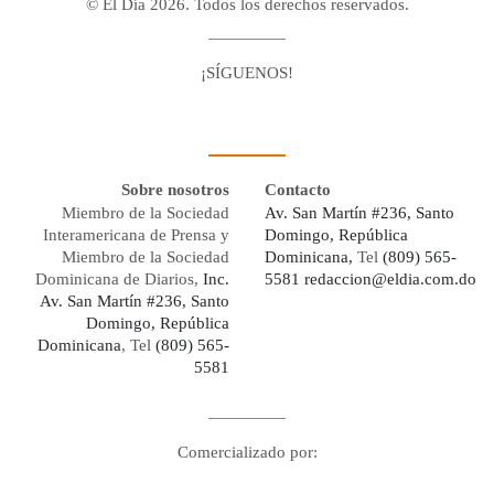
© El Día 2026. Todos los derechos reservados.
¡SÍGUENOS!
Facebook
Youtube
Twitter X
Instagram
Whatsapp
Sobre nosotros
Contacto
Miembro de la Sociedad
Av. San Martín #236, Santo
Interamericana de Prensa y
Domingo, República
Miembro de la Sociedad
Dominicana,
Tel
(809) 565-
Dominicana de Diarios,
Inc.
5581
redaccion@eldia.com.do
Av. San Martín #236, Santo
Domingo, República
Dominicana
, Tel
(809) 565-
5581
Comercializado por:
Digo Network