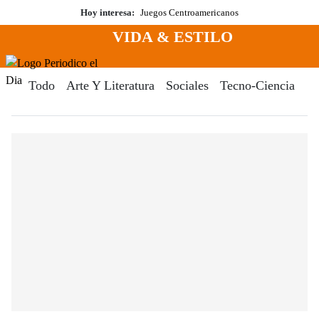
Saltar
Hoy interesa:
Juegos Centroamericanos
al
VIDA & ESTILO
contenido
Menú
Periodico El Dia Digital
Todo
Arte Y Literatura
Sociales
Tecno-Ciencia