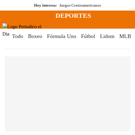
Saltar
Hoy interesa:
Juegos Centroamericanos
al
DEPORTES
contenido
Menú
Periodico El Dia Digital
Todo
Boxeo
Fórmula Uno
Fútbol
Lidom
MLB