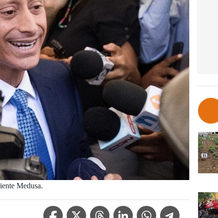
diente Medusa.
Facebook Icon
Twitter Icon
Threads Icon
Linkedin Icon
WhatsApp Icon
Telegram Icon