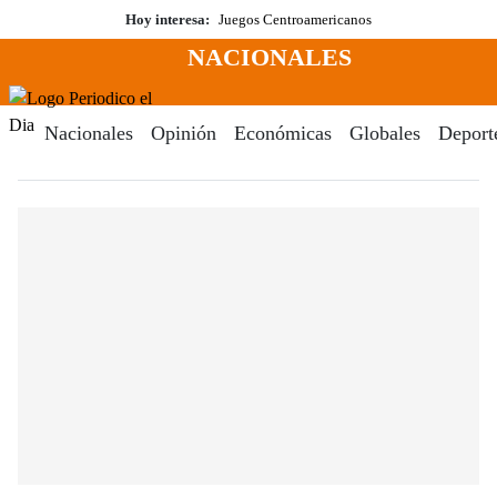
Saltar
Hoy interesa:
Juegos Centroamericanos
al
NACIONALES
contenido
Menú
Periodico El Dia Digital
Nacionales
Opinión
Económicas
Globales
Deport