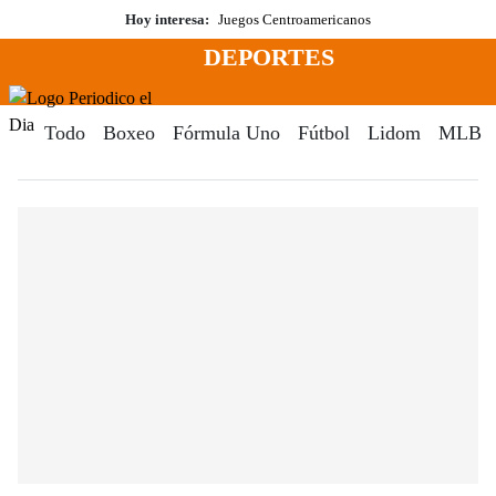
Saltar
Hoy interesa:
Juegos Centroamericanos
al
DEPORTES
contenido
Menú
Periodico El Dia Digital
Todo
Boxeo
Fórmula Uno
Fútbol
Lidom
MLB