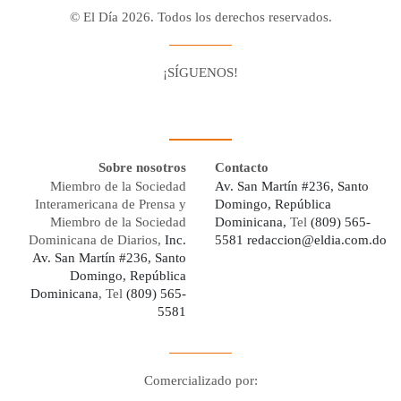
© El Día 2026. Todos los derechos reservados.
¡SÍGUENOS!
Facebook
Youtube
Twitter X
Instagram
Whatsapp
Sobre nosotros
Contacto
Miembro de la Sociedad
Av. San Martín #236, Santo
Interamericana de Prensa y
Domingo, República
Miembro de la Sociedad
Dominicana,
Tel
(809) 565-
Dominicana de Diarios,
Inc.
5581
redaccion@eldia.com.do
Av. San Martín #236, Santo
Domingo, República
Dominicana
, Tel
(809) 565-
5581
Comercializado por:
Digo Network