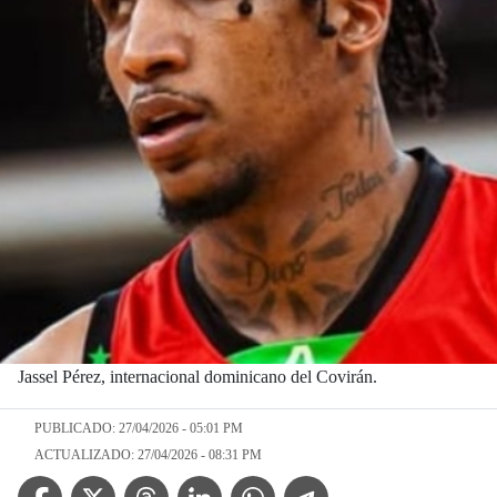
Jassel Pérez, internacional dominicano del Covirán.
PUBLICADO: 27/04/2026 - 05:01 PM
ACTUALIZADO: 27/04/2026 - 08:31 PM
Facebook Icon
Twitter Icon
Threads Icon
Linkedin Icon
WhatsApp Icon
Telegram Icon