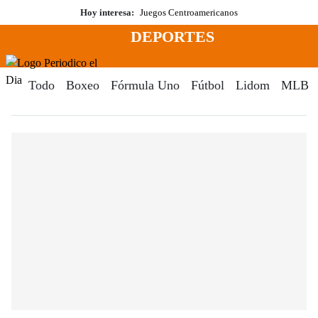
Saltar
Hoy interesa:
Juegos Centroamericanos
al
DEPORTES
contenido
Menú
Periodico El Dia Digital
Todo
Boxeo
Fórmula Uno
Fútbol
Lidom
MLB