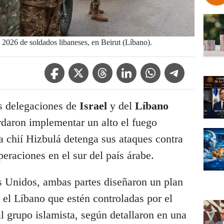
 2026 de soldados libaneses, en Beirut (Líbano).
Facebook Icon
Twitter Icon
Threads Icon
Linkedin Icon
WhatsApp Icon
Telegram Icon
as delegaciones de
Israel
y del
Líbano
daron implementar un alto el fuego
a chií Hizbulá detenga sus ataques contra
operaciones en el sur del país árabe.
 Unidos, ambas partes diseñaron un plan
 el Líbano que estén controladas por el
al grupo islamista, según detallaron en una