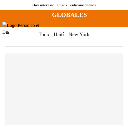
Saltar
Hoy interesa:
Juegos Centroamericanos
al
GLOBALES
contenido
Menú
Periodico El Dia Digital
Todo
Haití
New York