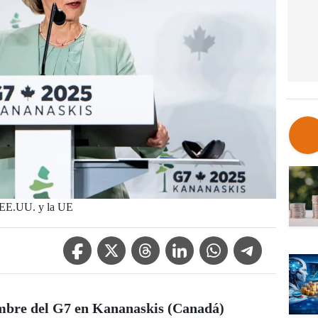
e EE.UU. y la UE
Facebook Icon
Twitter Icon
Threads Icon
Linkedin Icon
WhatsApp Icon
Telegram Icon
mbre del G7 en Kananaskis (Canadá)