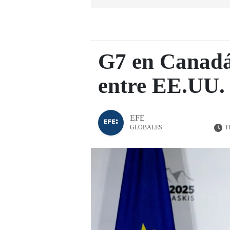
G7 en Canadá 
entre EE.UU.
EFE
T
GLOBALES