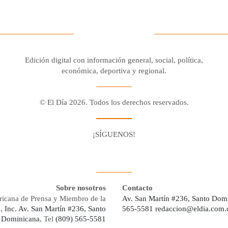
Edición digital con información general, social, política,
económica, deportiva y regional.
© El Día 2026. Todos los derechos reservados.
¡SÍGUENOS!
Facebook
Youtube
Twitter X
Instagram
Whatsapp
Sobre nosotros
Contacto
ricana de Prensa y Miembro de la
Av. San Martín #236, Santo Dom
s,
Inc. Av. San Martín #236, Santo
565-5581
redaccion@eldia.com.
 Dominicana
, Tel
(809) 565-5581