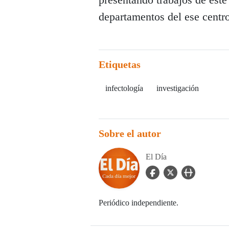
departamentos del ese centro
Etiquetas
infectología
investigación
Sobre el autor
El Día
facebook Icon
twitter Icon
user_url Icon
Periódico independiente.