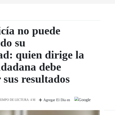
icía no puede
ndo su
d: quien dirige la
udadana debe
 sus resultados
IEMPO DE LECTURA: 4 M
Agregar El Día en