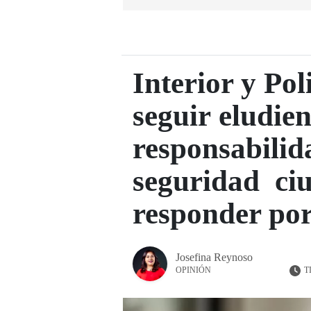
Interior y Pol
seguir eludie
responsabilida
seguridad ci
responder por
Josefina Reynoso
T
OPINIÓN