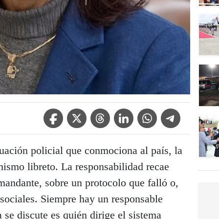
Facebook Icon
Twitter Icon
Threads Icon
Linkedin Icon
WhatsApp Icon
Telegram Icon
ación policial que conmociona al país, la
 mismo libreto. La responsabilidad recae
mandante, sobre un protocolo que falló o,
s sociales. Siempre hay un responsable
 se discute es quién dirige el sistema