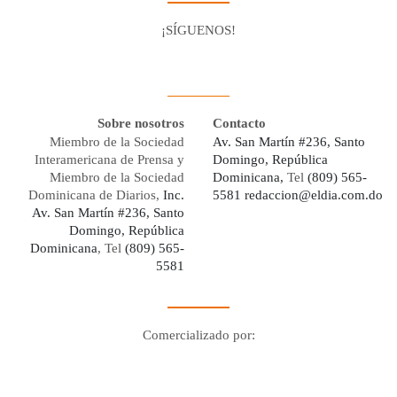
¡SÍGUENOS!
Facebook
Youtube
Twitter X
Instagram
Whatsapp
Sobre nosotros
Contacto
Miembro de la Sociedad
Av. San Martín #236, Santo
Interamericana de Prensa y
Domingo, República
Miembro de la Sociedad
Dominicana,
Tel
(809) 565-
Dominicana de Diarios,
Inc.
5581
redaccion@eldia.com.do
Av. San Martín #236, Santo
Domingo, República
Dominicana
, Tel
(809) 565-
5581
Comercializado por:
Digo Network