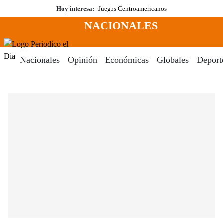
Saltar
Hoy interesa:
Juegos Centroamericanos
al
NACIONALES
contenido
Menú
Periodico El Dia Digital
Nacionales
Opinión
Económicas
Globales
Deport